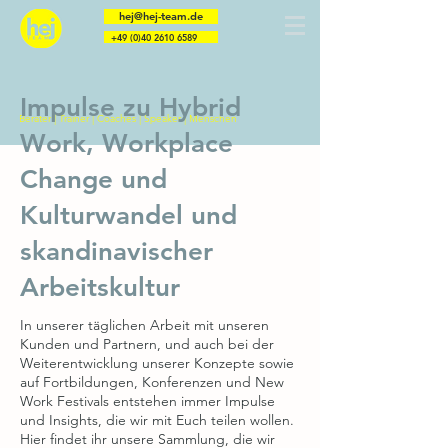
hej@hej-team.de
+49 (0)40 2610 6589
Impulse zu Hybrid
Berater | Trainer | Coaches | Speaker | Menschen
Work, Workplace
Change und
Kulturwandel und
skandinavischer
Arbeitskultur
In unserer täglichen Arbeit mit unseren
Kunden und Partnern, und auch bei der
Weiterentwicklung unserer Konzepte sowie
auf Fortbildungen, Konferenzen und New
Work Festivals entstehen immer Impulse
und Insights, die wir mit Euch teilen wollen.
Hier findet ihr unsere Sammlung, die wir