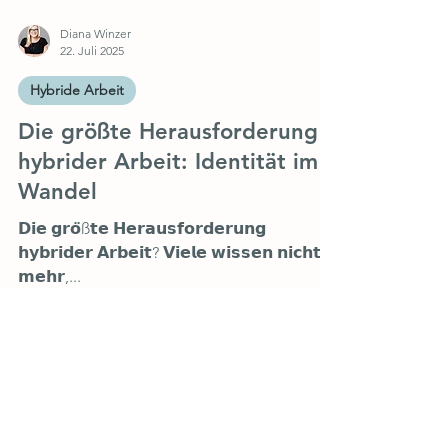
Diana Winzer
22. Juli 2025
Hybride Arbeit
Die größte Herausforderung
hybrider Arbeit: Identität im
Wandel
𝗗𝗶𝗲 𝗴𝗿𝗼̈ß𝘁𝗲 𝗛𝗲𝗿𝗮𝘂𝘀𝗳𝗼𝗿𝗱𝗲𝗿𝘂𝗻𝗴
𝗵𝘆𝗯𝗿𝗶𝗱𝗲𝗿 𝗔𝗿𝗯𝗲𝗶𝘁? 𝗩𝗶𝗲𝗹𝗲 𝘄𝗶𝘀𝘀𝗲𝗻 𝗻𝗶𝗰𝗵𝘁
𝗺𝗲𝗵𝗿,...