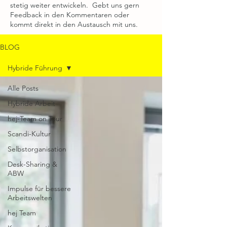
stetig weiter entwickeln. Gebt uns gern
Feedback in den Kommentaren oder
kommt direkt in den Austausch mit uns.
BLOG
Hybride Führung
Alle Posts
Hybride Arbeit
hej-Team on Tour
Scandi-Kultur
Selbstorganisation
Desk-Sharing &
ABW
Impulse für bessere
Arbeitswelten
hej Team