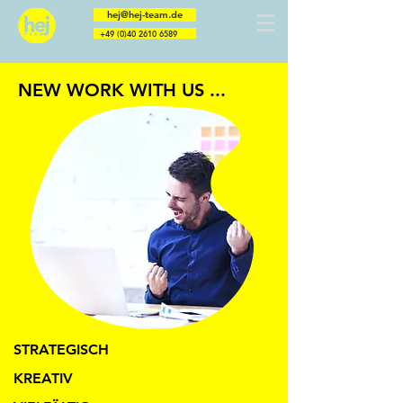
hej@hej-team.de
+49 (0)40 2610 6589
NEW WORK WITH US ...
Berater | Trainer | Coaches | Speaker | Menschen
STRATEGISCH
KREATIV