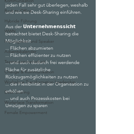
Kommunikation
jeden Fall sehr gut überlegen, weshalb 
Back-to-Office
und wie sie Desk-Sharing einführen.
Hybride Führung
Aus der 𝗨𝗻𝘁𝗲𝗿𝗻𝗲𝗵𝗺𝗲𝗻𝘀𝘀𝗶𝗰𝗵𝘁 
WWN
betrachtet bietet Desk-Sharing die 
Möglichkeit
Impulsgeber und Speaker
... Flächen abzumieten
Adventskalender
... Flächen effizienter zu nutzen 
Teamzusammenarbeit
... und auch dadurch frei werdende 
Fläche für zusätzliche 
Change & Kommunikation
Rückzugsmöglichkeiten zu nutzen
Workplace Transformation Leadership
... die Flexibilität in der Organisation zu 
erhöhen
Desk-Sharing
... und auch Prozesskosten bei 
Workplace Transformation
Umzügen zu sparen
Female Empowerment