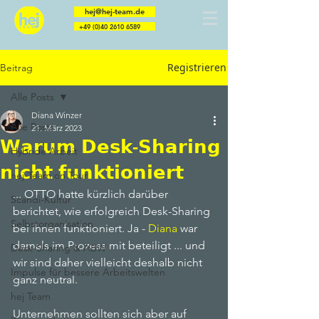
hej@hej-team.de
+49 (0)40 2610 6589
Registrieren
Beitrag
Berater | Trainer | Coaches | Speaker | Menschen
Alle Posts
Diana Winzer
Alle Posts
21. März 2023
𝗪𝗮𝗿𝘂𝗺 𝗗𝗲𝘀𝗸-𝗦𝗵𝗮𝗿𝗶𝗻𝗴
Hybride Arbeit
𝗻𝗶𝗰𝗵𝘁 𝗳𝘂𝗻𝗸𝘁𝗶𝗼𝗻𝗶𝗲𝗿𝘁
hej-Team on Tour
... OTTO hatte kürzlich darüber 
Scandi-Kultur
berichtet, wie erfolgreich Desk-Sharing 
Selbstorganisation
bei ihnen funktioniert. Ja - 
Diana
 war 
damals im Prozess mit beteiligt ... und 
Desk-Sharing & ABW
wir sind daher vielleicht deshalb nicht 
Impulse für bessere Arbeitswelten
ganz neutral. 
hej Team
Unternehmen sollten sich aber auf 