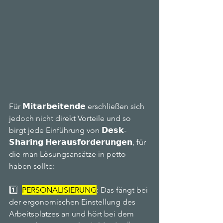
Für 𝗠𝗶𝘁𝗮𝗿𝗯𝗲𝗶𝘁𝗲𝗻𝗱𝗲 erschließen sich 
jedoch nicht direkt Vorteile und so 
birgt jede Einführung von 𝗗𝗲𝘀𝗸-
𝗦𝗵𝗮𝗿𝗶𝗻𝗴 𝗛𝗲𝗿𝗮𝘂𝘀𝗳𝗼𝗿𝗱𝗲𝗿𝘂𝗻𝗴𝗲𝗻, für 
die man Lösungsansätze in petto 
haben sollte:
1️⃣  
PERSONALISIERUNG
: Das fängt bei 
der ergonomischen Einstellung des 
Arbeitsplatzes an und hört bei dem 