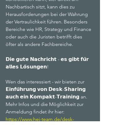
Nachbartisch sitzt, kann dies zu 
Herausforderungen bei der Wahrung 
der Vertraulichkeit führen. Besonders 
Bereiche wie HR, Strategy und Finance 
oder auch die Juristen betrifft dies 
öfter als andere Fachbereiche.  
𝗗𝗶𝗲 𝗴𝘂𝘁𝗲 𝗡𝗮𝗰𝗵𝗿𝗶𝗰𝗵𝘁 - 𝗲𝘀 𝗴𝗶𝗯𝘁 𝗳𝘂̈𝗿 
𝗮𝗹𝗹𝗲𝘀 𝗟𝗼̈𝘀𝘂𝗻𝗴𝗲𝗻! 
Wen das interessiert - wir bieten zur 
𝗘𝗶𝗻𝗳𝘂̈𝗵𝗿𝘂𝗻𝗴 𝘃𝗼𝗻 𝗗𝗲𝘀𝗸-𝗦𝗵𝗮𝗿𝗶𝗻𝗴 
𝗮𝘂𝗰𝗵 𝗲𝗶𝗻 𝗞𝗼𝗺𝗽𝗮𝗸𝘁-𝗧𝗿𝗮𝗶𝗻𝗶𝗻𝗴 an. 
Mehr Infos und die Möglichkeit zur 
Anmeldung findet ihr hier: 
https://www.hej-team.de/desk-
sharingundactivity-basedworking