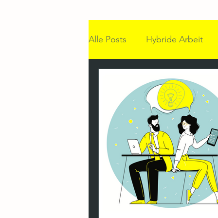
Alle Posts
Hybride Arbeit
Desk-Sharing & ABW
Im
Back-to-Office
Hybride
Teamzusammenarbeit
C
Desk-Sharing
Workplace