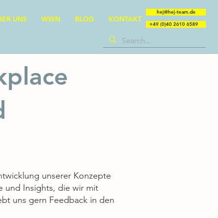
hej@hej-team.de
BER UNS
WWN
BLOG
KONTAKT
+49 (0)40 2610 6589
kplace
d
entwicklung unserer Konzepte
und Insights, die wir mit
Gebt uns gern Feedback in den