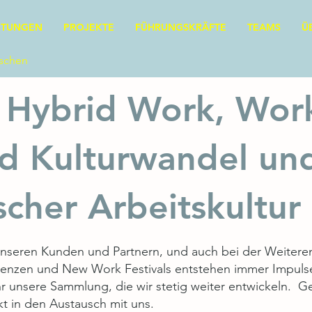
STUNGEN
PROJEKTE
FÜHRUNGSKRÄFTE
TEAMS
Ü
nschen
 Hybrid Work, Wor
d Kulturwandel un
scher Arbeitskultur
t unseren Kunden und Partnern, und auch bei der Weiter
renzen und New Work Festivals entstehen immer Impulse 
 ihr unsere Sammlung, die wir stetig weiter entwickeln. 
 in den Austausch mit uns.