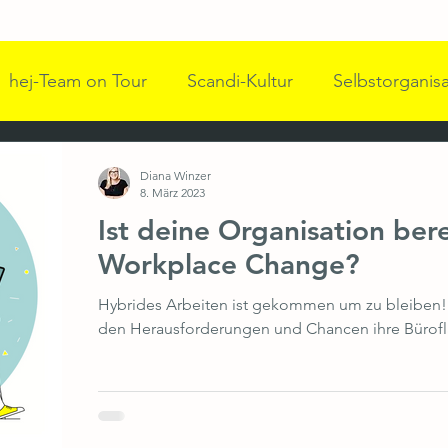
hej-Team on Tour
Scandi-Kultur
Selbstorganis
pulse für bessere Arbeitswelten
hej Team
Komm
Diana Winzer
8. März 2023
Ist deine Organisation bere
 Führung
WWN
Impulsgeber und Speaker
A
Workplace Change?
Hybrides Arbeiten ist gekommen um zu bleiben!
hange & Kommunikation
Workplace Transformation
den Herausforderungen und Chancen ihre Bürofl
 Transformation
Female Empowerment