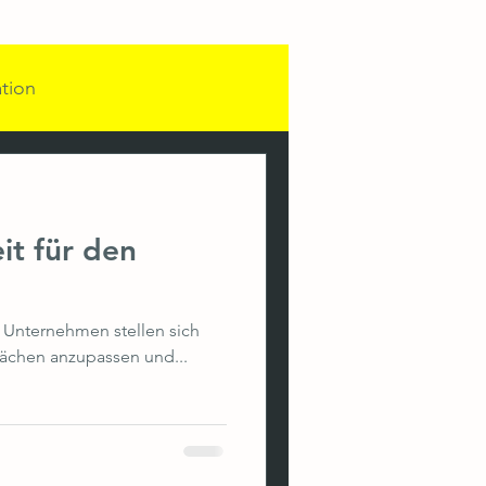
ation
unikation
it für den
dventskalender
 Unternehmen stellen sich
 Leadership
ächen anzupassen und...