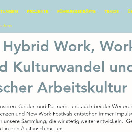
STUNGEN
PROJEKTE
FÜHRUNGSKRÄFTE
TEAMS
Ü
nschen
 Hybrid Work, Wor
d Kulturwandel un
scher Arbeitskultur
t unseren Kunden und Partnern, und auch bei der Weiter
renzen und New Work Festivals entstehen immer Impulse 
 ihr unsere Sammlung, die wir stetig weiter entwickeln. 
 in den Austausch mit uns.