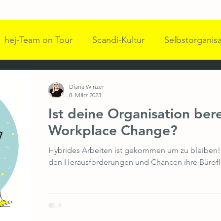
hej-Team on Tour
Scandi-Kultur
Selbstorganis
pulse für bessere Arbeitswelten
hej Team
Komm
Diana Winzer
8. März 2023
Ist deine Organisation bere
 Führung
WWN
Impulsgeber und Speaker
A
Workplace Change?
Hybrides Arbeiten ist gekommen um zu bleiben!
hange & Kommunikation
Workplace Transformation
den Herausforderungen und Chancen ihre Bürofl
 Transformation
Female Empowerment