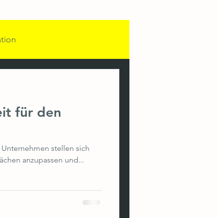
ation
unikation
it für den
dventskalender
 Unternehmen stellen sich
 Leadership
ächen anzupassen und...