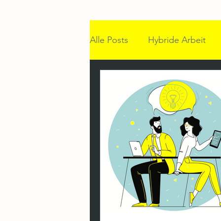
Alle Posts
Hybride Arbeit
Desk-Sharing & ABW
Im
Back-to-Office
Hybride
Teamzusammenarbeit
C
Desk-Sharing
Workplace