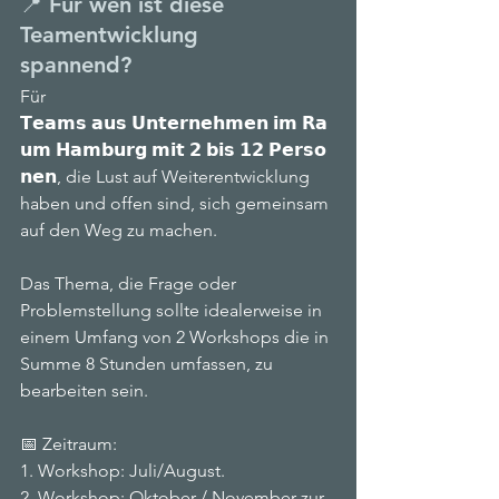
📍 Für wen ist diese 
Teamentwicklung 
spannend?
Für 
𝗧𝗲𝗮𝗺𝘀 𝗮𝘂𝘀 𝗨𝗻𝘁𝗲𝗿𝗻𝗲𝗵𝗺𝗲𝗻 𝗶𝗺 𝗥𝗮
𝘂𝗺 𝗛𝗮𝗺𝗯𝘂𝗿𝗴 𝗺𝗶𝘁 𝟮 𝗯𝗶𝘀 𝟭𝟮 𝗣𝗲𝗿𝘀𝗼
𝗻𝗲𝗻, die Lust auf Weiterentwicklung 
haben und offen sind, sich gemeinsam 
auf den Weg zu machen.
Das Thema, die Frage oder 
Problemstellung sollte idealerweise in 
einem Umfang von 2 Workshops die in 
Summe 8 Stunden umfassen, zu 
bearbeiten sein.
📅 Zeitraum:
1. Workshop: Juli/August.
2. Workshop: Oktober / November zur 