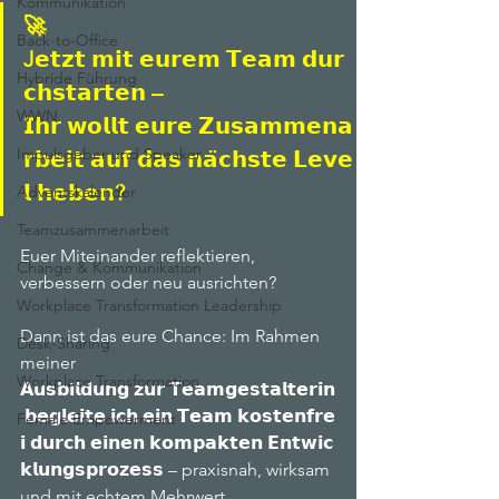
Kommunikation
🚀 
Back-to-Office
J𝗲𝘁𝘇𝘁 𝗺𝗶𝘁 𝗲𝘂𝗿𝗲𝗺 𝗧𝗲𝗮𝗺 𝗱𝘂𝗿
Hybride Führung
𝗰𝗵𝘀𝘁𝗮𝗿𝘁𝗲𝗻 – 
WWN
𝗜𝗵𝗿 𝘄𝗼𝗹𝗹𝘁 𝗲𝘂𝗿𝗲 𝗭𝘂𝘀𝗮𝗺𝗺𝗲𝗻𝗮
Impulsgeber und Speaker
𝗿𝗯𝗲𝗶𝘁 𝗮𝘂𝗳 𝗱𝗮𝘀 𝗻𝗮̈𝗰𝗵𝘀𝘁𝗲 𝗟𝗲𝘃𝗲
𝗹 𝗵𝗲𝗯𝗲𝗻?
Adventskalender
Teamzusammenarbeit
Euer Miteinander reflektieren, 
Change & Kommunikation
verbessern oder neu ausrichten?
Workplace Transformation Leadership
Dann ist das eure Chance: Im Rahmen 
Desk-Sharing
meiner 
Workplace Transformation
𝗔𝘂𝘀𝗯𝗶𝗹𝗱𝘂𝗻𝗴 𝘇𝘂𝗿 𝗧𝗲𝗮𝗺𝗴𝗲𝘀𝘁𝗮𝗹𝘁𝗲𝗿𝗶𝗻
 𝗯𝗲𝗴𝗹𝗲𝗶𝘁𝗲 𝗶𝗰𝗵 𝗲𝗶𝗻 𝗧𝗲𝗮𝗺 𝗸𝗼𝘀𝘁𝗲𝗻𝗳𝗿𝗲
Female Empowerment
𝗶 𝗱𝘂𝗿𝗰𝗵 𝗲𝗶𝗻𝗲𝗻 𝗸𝗼𝗺𝗽𝗮𝗸𝘁𝗲𝗻 𝗘𝗻𝘁𝘄𝗶𝗰
𝗸𝗹𝘂𝗻𝗴𝘀𝗽𝗿𝗼𝘇𝗲𝘀𝘀 – praxisnah, wirksam 
und mit echtem Mehrwert.