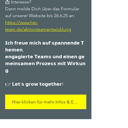
📩 Interesse?
Dann melde Dich über das Formular 
auf unserer Website bis 26.6.25 an:
https://www.hej-
team.de/aktionteamentwicklung
𝗜𝗰𝗵 𝗳𝗿𝗲𝘂𝗲 𝗺𝗶𝗰𝗵 𝗮𝘂𝗳 𝘀𝗽𝗮𝗻𝗻𝗲𝗻𝗱𝗲 𝗧
𝗵𝗲𝗺𝗲𝗻, 
𝗲𝗻𝗴𝗮𝗴𝗶𝗲𝗿𝘁𝗲 𝗧𝗲𝗮𝗺𝘀 𝘂𝗻𝗱 𝗲𝗶𝗻𝗲𝗻 𝗴𝗲
𝗺𝗲𝗶𝗻𝘀𝗮𝗺𝗲𝗻 𝗣𝗿𝗼𝘇𝗲𝘀𝘀 𝗺𝗶𝘁 𝗪𝗶𝗿𝗸𝘂𝗻
𝗴.
👉 𝗟𝗲𝘁’𝘀 𝗴𝗿𝗼𝘄 𝘁𝗼𝗴𝗲𝘁𝗵𝗲𝗿!
Hier klicken für mehr Infos & Eure Bewerbung