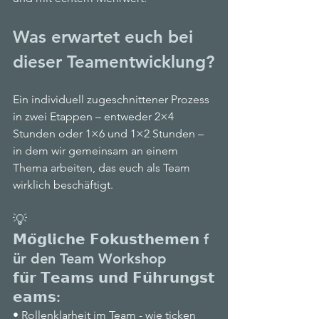
Was erwartet euch bei 
dieser Teamentwicklung?
Ein individuell zugeschnittener Prozess 
in zwei Etappen – entweder 2×4 
Stunden oder 1×6 und 1×2 Stunden – 
in dem wir gemeinsam an einem 
Thema arbeiten, das euch als Team 
wirklich beschäftigt.
💡 
𝗠𝗼̈𝗴𝗹𝗶𝗰𝗵𝗲 𝗙𝗼𝗸𝘂𝘀𝘁𝗵𝗲𝗺𝗲𝗻 f
ür den Team Workshop 
𝗳𝘂̈𝗿 𝗧𝗲𝗮𝗺𝘀 𝘂𝗻𝗱 𝗙𝘂̈𝗵𝗿𝘂𝗻𝗴𝘀𝘁
𝗲𝗮𝗺𝘀:
• Rollenklarheit im Team - wie ticken 