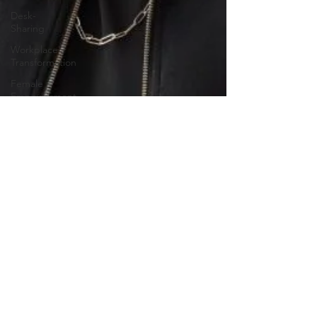
Desk-
Sharing
Workplace
Transformation
Female
Empowerment