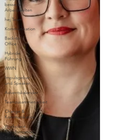
bessere
Arbeitswelten
hej Team
Kommunikation
Back-to-
Office
Hybride
Führung
WWN
Impulsgeber
und Speaker
Adventskalender
Teamzusammenarbeit
Change &
Kommunikation
Workplace
Transformation
Leadership