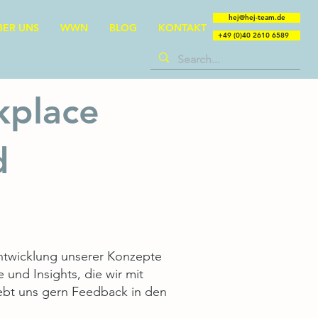
hej@hej-team.de
BER UNS
WWN
BLOG
KONTAKT
+49 (0)40 2610 6589
kplace
d
entwicklung unserer Konzepte
und Insights, die wir mit
Gebt uns gern Feedback in den