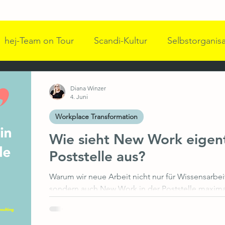
hej-Team on Tour
Scandi-Kultur
Selbstorganis
pulse für bessere Arbeitswelten
hej Team
Komm
Diana Winzer
4. Juni
Workplace Transformation
 Führung
WWN
Impulsgeber und Speaker
A
Wie sieht New Work eigent
Poststelle aus?
hange & Kommunikation
Workplace Transformation
Warum wir neue Arbeit nicht nur für Wissensarbe
sondern auch New Work in der Poststelle maximal
 Transformation
Female Empowerment
Work eigentlich in unserer Poststelle aussehen?“ 
Kurzem ein Teilnehmer in einem Führungskräfte-W
ohne jede Ironie. In seiner Organisation werde ge