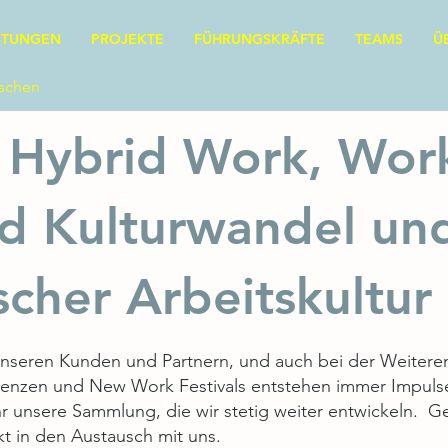
STUNGEN
PROJEKTE
FÜHRUNGSKRÄFTE
TEAMS
Ü
nschen
 Hybrid Work, Wor
d Kulturwandel un
scher Arbeitskultur
t unseren Kunden und Partnern, und auch bei der Weiter
renzen und New Work Festivals entstehen immer Impulse 
 ihr unsere Sammlung, die wir stetig weiter entwickeln. 
 in den Austausch mit uns.