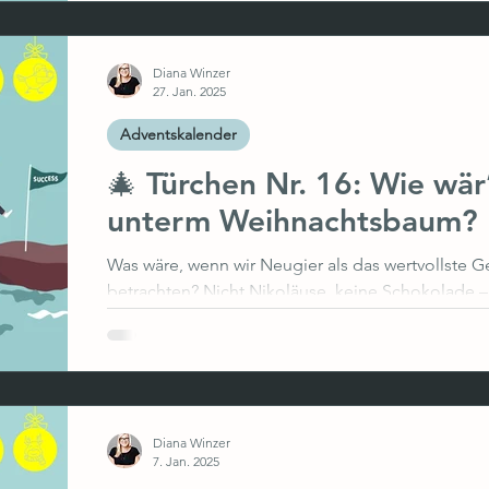
Flächen, Desk-Sharing und neue Zusammenarbei
viele Mitarbeitende bedeute das: mehr Wa
Diana Winzer
27. Jan. 2025
Adventskalender
🎄 Türchen Nr. 16: Wie wär
unterm Weihnachtsbaum?
Was wäre, wenn wir Neugier als das wertvollste 
betrachten? Nicht Nikoläuse, keine Schokolade – N
Diana Winzer
7. Jan. 2025