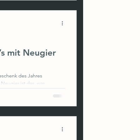
tsformate gesprochen. Für
’s mit Neugier
Geschenk des Jahres
eugier ist das, was...