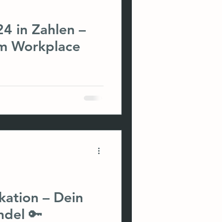
24 in Zahlen –
 im Workplace
r probieren es mal in Zahlen.
kation – Dein
ndel 🔑