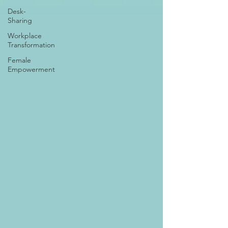
Desk-
Sharing
Workplace
Transformation
Female
Empowerment