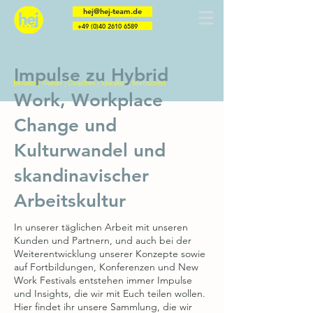
hej@hej-team.de
+49 (0)40 2610 6589
Impulse zu Hybrid
Berater | Trainer | Coaches | Speaker | Menschen
Work, Workplace
Change und
Kulturwandel und
skandinavischer
Arbeitskultur
In unserer täglichen Arbeit mit unseren
Kunden und Partnern, und auch bei der
Weiterentwicklung unserer Konzepte sowie
auf Fortbildungen, Konferenzen und New
Work Festivals entstehen immer Impulse
und Insights, die wir mit Euch teilen wollen.
Hier findet ihr unsere Sammlung, die wir