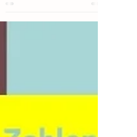
Nicht Nikoläuse, keine Schokolade –
Neugier ist das, was...