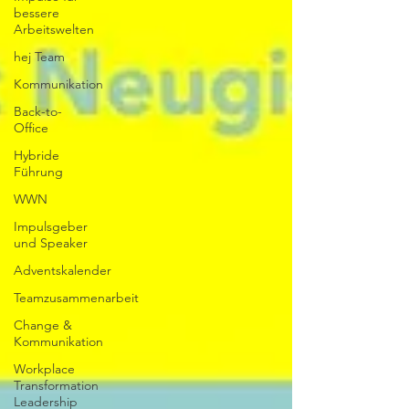
bessere
Arbeitswelten
hej Team
Kommunikation
Back-to-
Office
Hybride
Führung
WWN
Impulsgeber
und Speaker
Adventskalender
Teamzusammenarbeit
Change &
Kommunikation
Workplace
Transformation
Leadership