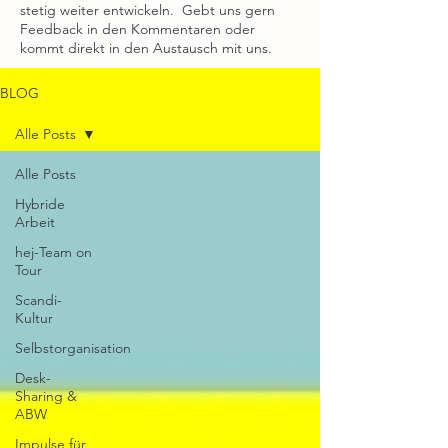
stetig weiter entwickeln. Gebt uns gern
Feedback in den Kommentaren oder
kommt direkt in den Austausch mit uns.
BLOG
Alle Posts
Alle Posts
Hybride
Arbeit
hej-Team on
Tour
Scandi-
Kultur
Selbstorganisation
Desk-
Sharing &
ABW
Impulse für