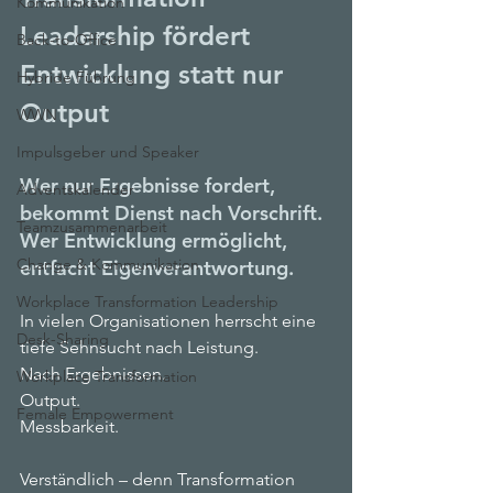
Kommunikation
Leadership fördert 
Back-to-Office
Entwicklung statt nur 
Hybride Führung
Output
WWN
Impulsgeber und Speaker
Wer nur Ergebnisse fordert, 
Adventskalender
bekommt Dienst nach Vorschrift.
Teamzusammenarbeit
Wer Entwicklung ermöglicht, 
Change & Kommunikation
entfacht Eigenverantwortung.
Workplace Transformation Leadership
In vielen Organisationen herrscht eine 
Desk-Sharing
tiefe Sehnsucht nach Leistung.
Nach Ergebnissen.
Workplace Transformation
Output.
Female Empowerment
Messbarkeit.
Verständlich – denn Transformation 