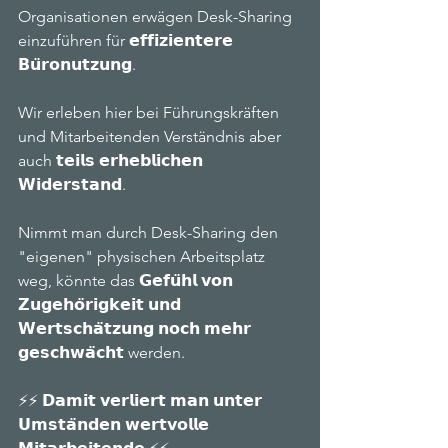
Organisationen erwägen Desk-Sharing 
einzuführen für 𝗲𝗳𝗳𝗶𝘇𝗶𝗲𝗻𝘁𝗲𝗿𝗲 
𝗕𝘂̈𝗿𝗼𝗻𝘂𝘁𝘇𝘂𝗻𝗴. 
Wir erleben hier bei Führungskräften 
und Mitarbeitenden Verständnis aber 
auch 𝘁𝗲𝗶𝗹𝘀 𝗲𝗿𝗵𝗲𝗯𝗹𝗶𝗰𝗵𝗲𝗻 
𝗪𝗶𝗱𝗲𝗿𝘀𝘁𝗮𝗻𝗱. 
Nimmt man durch Desk-Sharing den 
"eigenen" physischen Arbeitsplatz 
weg, könnte das 𝗚𝗲𝗳𝘂̈𝗵𝗹 𝘃𝗼𝗻 
𝗭𝘂𝗴𝗲𝗵𝗼̈𝗿𝗶𝗴𝗸𝗲𝗶𝘁 𝘂𝗻𝗱 
𝗪𝗲𝗿𝘁𝘀𝗰𝗵𝗮̈𝘁𝘇𝘂𝗻𝗴 𝗻𝗼𝗰𝗵 𝗺𝗲𝗵𝗿 
𝗴𝗲𝘀𝗰𝗵𝘄𝗮̈𝗰𝗵𝘁 werden. 
⚡⚡ 𝗗𝗮𝗺𝗶𝘁 𝘃𝗲𝗿𝗹𝗶𝗲𝗿𝘁 𝗺𝗮𝗻 𝘂𝗻𝘁𝗲𝗿 
𝗨𝗺𝘀𝘁𝗮̈𝗻𝗱𝗲𝗻 𝘄𝗲𝗿𝘁𝘃𝗼𝗹𝗹𝗲 