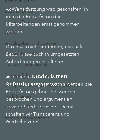
Kommunikation
🤗 Wertschätzung wird geschaffen, in 
Back-to-Office
dem die Bedürfnisse der 
Hybride Führung
Mitarbeitenden ernst genommen 
werden. 
WWN
Impulsgeber und Speaker
Das muss nicht bedeuten, dass alle 
Adventskalender
Bedürfnisse auch in umgesetzten 
Anforderungen resultieren. 
Teamzusammenarbeit
Change & Kommunikation
➡️ In einem 𝗺𝗼𝗱𝗲𝗿𝗶𝗲𝗿𝘁𝗲𝗻 
𝗔𝗻𝗳𝗼𝗿𝗱𝗲𝗿𝘂𝗻𝗴𝘀𝗽𝗿𝗼𝘇𝗲𝘀𝘀 werden die 
Workplace Transformation Leadership
Bedürfnisse gehört. Sie werden 
Desk-Sharing
besprochen und argumentiert, 
bewertet und priorisiert. Damit 
Workplace Transformation
schaffen wir Transparenz und 
Female Empowerment
Wertschätzung.