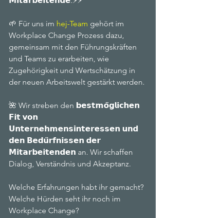
𝗠𝗶𝘁𝗮𝗿𝗯𝗲𝗶𝘁𝗲𝗻𝗱𝗲.⚡⚡ 
🌱 Für uns im 
hej-Team
 gehört im 
Workplace Change Prozess dazu, 
gemeinsam mit den Führungskräften 
und Teams zu erarbeiten, wie 
Zugehörigkeit und Wertschätzung in 
der neuen Arbeitswelt gestärkt werden. 
🌺 Wir streben den 𝗯𝗲𝘀𝘁𝗺𝗼̈𝗴𝗹𝗶𝗰𝗵𝗲𝗻 
𝗙𝗶𝘁 𝘃𝗼𝗻 
𝗨𝗻𝘁𝗲𝗿𝗻𝗲𝗵𝗺𝗲𝗻𝘀𝗶𝗻𝘁𝗲𝗿𝗲𝘀𝘀𝗲𝗻 𝘂𝗻𝗱 
𝗱𝗲𝗻 𝗕𝗲𝗱𝘂̈𝗿𝗳𝗻𝗶𝘀𝘀𝗲𝗻 𝗱𝗲𝗿 
𝗠𝗶𝘁𝗮𝗿𝗯𝗲𝗶𝘁𝗲𝗻𝗱𝗲𝗻 an. Wir schaffen 
Dialog, Verständnis und Akzeptanz. 
Welche Erfahrungen habt ihr gemacht? 
Welche Hürden seht ihr noch im 
Workplace Change?