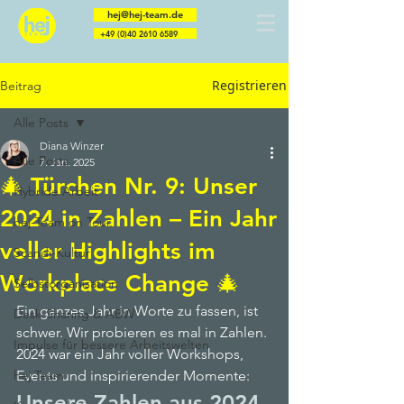
hej@hej-team.de
+49 (0)40 2610 6589
Registrieren
Beitrag
Berater | Trainer | Coaches | Speaker | Menschen
Alle Posts
Diana Winzer
Alle Posts
7. Jan. 2025
🎄 Türchen Nr. 9: Unser
Hybride Arbeit
2024 in Zahlen – Ein Jahr
hej-Team on Tour
voller Highlights im
Scandi-Kultur
Workplace Change 🎄
Selbstorganisation
Ein ganzes Jahr in Worte zu fassen, ist 
Desk-Sharing & ABW
schwer. Wir probieren es mal in Zahlen. 
Impulse für bessere Arbeitswelten
2024 war ein Jahr voller Workshops, 
hej Team
Events und inspirierender Momente:
Unsere Zahlen aus 2024 