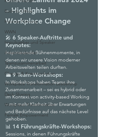
Kommunikation
– Highlights im 
Back-to-Office
Workplace Change
Hybride Führung
WWN
🎤 6 Speaker-Auftritte und 
Impulsgeber und Speaker
Keynotes:
Inspirierende Bühnenmomente, in 
Adventskalender
denen wir unsere Vision moderner 
Teamzusammenarbeit
Arbeitswelten teilen durften.
Change & Kommunikation
💼 9 Team-Workshops:
In Workshops haben Teams ihre 
Workplace Transformation Leadership
Zusammenarbeit – sei es hybrid oder 
Desk-Sharing
im Kontext von activity-based Working 
– mit mehr Klarheit über Erwartungen 
Workplace Transformation
und Bedürfnisse auf das nächste Level 
Female Empowerment
gehoben.
📊 14 Führungskräfte-Workshops:
Sessions, in denen Führungskräfte 