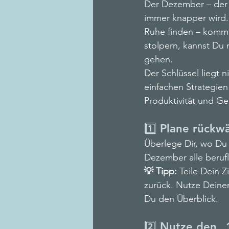
Der Dezember – der 
Change & Kommunikation
immer knapper wird.
Ruhe finden – kommt
stolpern, kannst Du
Desk-Sharing
Workplace 
gehen.
Der Schlüssel liegt 
einfachen Strategien
Produktivität und Ge
1️⃣ Plane rückw
Überlege Dir, wo Du 
Dezember alle berufl
💡 Tipp: 
Teile Dein Z
zurück. Nutze Deinen
Du den Überblick.
2️⃣ Nutze den „