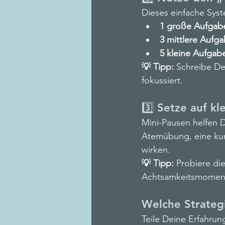
Dieses einfache Syst
1 große Aufgab
3 mittlere Aufg
5 kleine Aufgab
💡 Tipp: 
Schreibe De
fokussiert.
3️⃣ Setze auf 
Mini-Pausen helfen D
Atemübung, eine ku
wirken.
💡 Tipp: 
Probiere di
Achtsamkeitsmomente
Welche Strateg
Teile Deine Erfahru