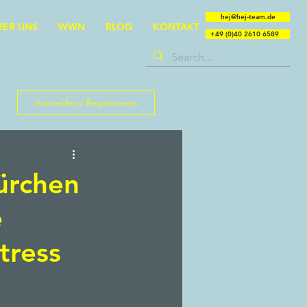
hej@hej-team.de
BER UNS
WWN
BLOG
KONTAKT
+49 (0)40 2610 6589
Anmelden/ Registrieren
ürchen
e
tress