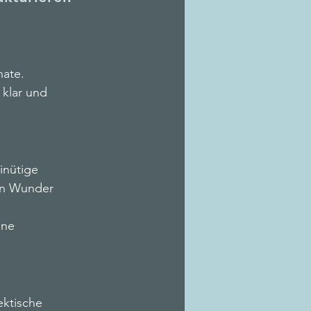
nate.
klar und 
inütige 
en Wunder 
ine 
ktische 