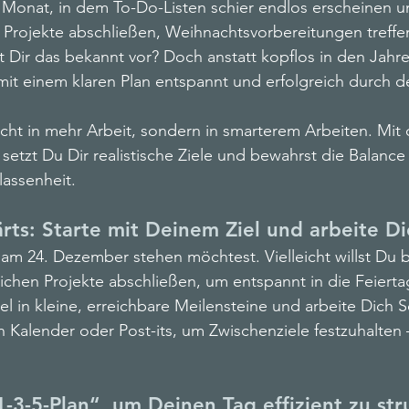
Monat, in dem To-Do-Listen schier endlos erscheinen un
Workplace Transformation Leadership
 Projekte abschließen, Weihnachtsvorbereitungen treffe
 Dir das bekannt vor? Doch anstatt kopflos in den Jahr
 mit einem klaren Plan entspannt und erfolgreich durch
Transformation
Female Empowerment
nicht in mehr Arbeit, sondern in smarterem Arbeiten. Mit 
 setzt Du Dir realistische Ziele und bewahrst die Balance
lassenheit.
ärts: Starte mit Deinem Ziel und arbeite D
am 24. Dezember stehen möchtest. Vielleicht willst Du b
ichen Projekte abschließen, um entspannt in die Feiertag
iel in kleine, erreichbare Meilensteine und arbeite Dich Sch
 Kalender oder Post-its, um Zwischenziele festzuhalten –
1-3-5-Plan“, um Deinen Tag effizient zu str