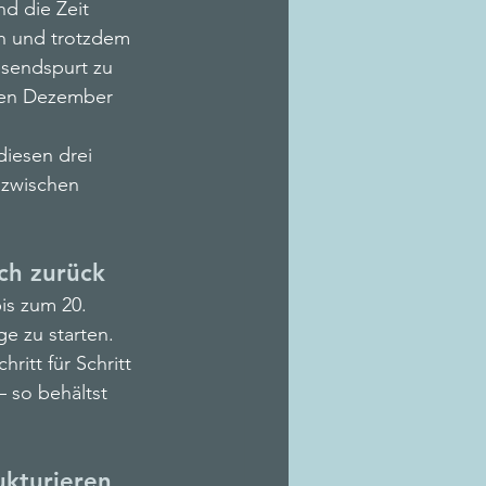
d die Zeit 
n und trotzdem 
esendspurt zu 
 den Dezember 
diesen drei 
 zwischen 
ich zurück
is zum 20. 
e zu starten.
ritt für Schritt 
 so behältst 
ukturieren