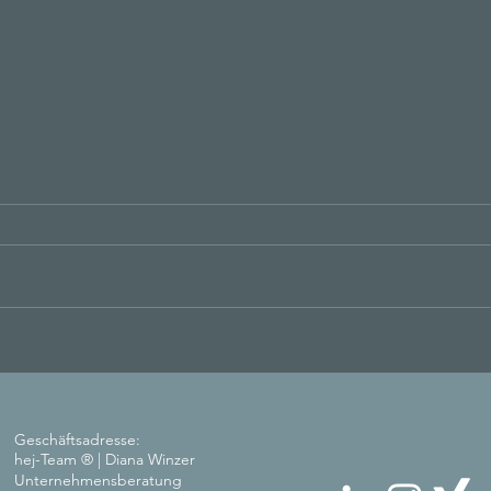
🎄 Türchen 23: Einen Tag vor
🎄 T
Heiligabend – hier kommt
Adve
unsere Check-out-Routine
Dank
Geschäftsadresse:
hej-Team ® | Diana Winzer
Unternehmensberatung