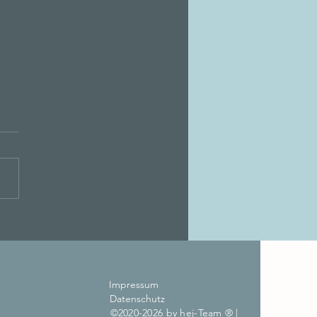
ürchen 22 und 4.
nt: Zeit für unsere
barkeits-Challenge
Impressum
Datenschutz
©2020-2026 by hej-Team ® |