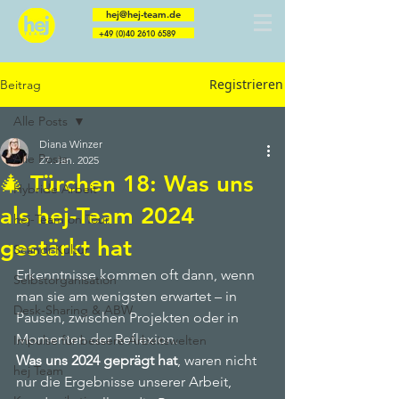
hej@hej-team.de
+49 (0)40 2610 6589
Registrieren
Beitrag
Berater | Trainer | Coaches | Speaker | Menschen
Alle Posts
Diana Winzer
Alle Posts
27. Jan. 2025
🎄 Türchen 18: Was uns
Hybride Arbeit
als hej-Team 2024
hej-Team on Tour
gestärkt hat
Scandi-Kultur
Erkenntnisse kommen oft dann, wenn 
Selbstorganisation
man sie am wenigsten erwartet – in 
Desk-Sharing & ABW
Pausen, zwischen Projekten oder in 
Momenten der Reflexion. 
Impulse für bessere Arbeitswelten
Was uns 2024 geprägt hat
, waren nicht 
hej Team
nur die Ergebnisse unserer Arbeit, 