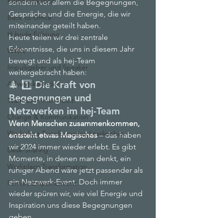
Kommunikation
sondern vor allem die Begegnungen, 
Gespräche und die Energie, die wir 
Back-to-Office
miteinander geteilt haben.
Hybride Führung
Heute teilen wir drei zentrale 
Erkenntnisse, die uns in diesem Jahr 
WWN
bewegt und als hej-Team 
Impulsgeber und Speaker
weitergebracht haben:
🎄 1️⃣ Die Kraft von 
Adventskalender
Begegnungen und 
Teamzusammenarbeit
Netzwerken im hej-Team
Change & Kommunikation
Wenn Menschen zusammenkommen, 
Workplace Transformation Leadership
entsteht etwas Magisches
 – das haben 
wir 2024 immer wieder erlebt. Es gibt 
Desk-Sharing
Momente, in denen man denkt, ein 
Workplace Transformation
ruhiger Abend wäre jetzt passender als 
ein Netzwerk-Event. Doch immer 
Female Empowerment
wieder spüren wir, wie viel Energie und 
Inspiration uns diese Begegnungen 
geben.