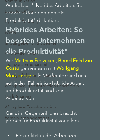
Kommunikation
Workplace "Hybrides Arbeiten: So 
Back-to-Office
boosten Unternehmen die 
Produktivität" diskutiert.
Hybride Führung
Hybrides Arbeiten: So 
WWN
boosten Unternehmen 
Impulsgeber und Speaker
die Produktivität"
Adventskalender
Wir 
Matthias Pietzcker
 , 
Bernd Fels
Ivan 
Teamzusammenarbeit
Cossu
 gemeinsam mit 
Wolfgang 
Change & Kommunikation
Moderegger
 als Moderator sind uns 
auf jeden Fall einig - hybride Arbeit 
Workplace Transformation Leadership
und Produktivität sind kein 
Desk-Sharing
Widerspruch!
Workplace Transformation
Ganz im Gegenteil ... es braucht 
Female Empowerment
jedoch für Produktivität vor allem ...
Flexibilität in der Arbeitszeit