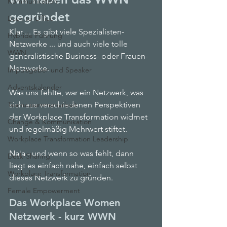
Kommunikation
gegründet
Back-to-Office
Klar ... Es gibt viele Spezialisten-
Hybride Führung
Netzwerke ... und auch viele tolle 
WWN
generalistische Business- oder Frauen-
Netzwerke.
Impulsgeber und Speaker
Adventskalender
Was uns fehlte, war ein Netzwerk, was 
Teamzusammenarbeit
sich aus verschiedenen Perspektiven 
der Workplace Transformation widmet 
Change & Kommunikation
und regelmäßig Mehrwert stiftet.
Workplace Transformation Leadership
Naja - und wenn so was fehlt, dann 
Desk-Sharing
liegt es einfach nahe, einfach selbst 
Workplace Transformation
dieses Netzwerk zu gründen.
Female Empowerment
Das Workplace Women 
Netzwerk - kurz WWN