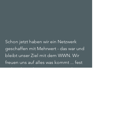
Schon jetzt haben wir ein Netzwerk 
geschaffen mit Mehrwert - das war und 
bleibt unser Ziel mit dem WWN. Wir 
freuen uns auf alles was kommt ... fest 
steht schon, dass wir am 25. April in 
Kiel sein werden. Ja - wir sind auch 
außerhalb der Hamburger Bubble 
unterwegs und freuen uns sehr darauf.
Ich kann es kaum erwarten die 
Gespräche weiter zu vertiefen und 
wieder neue Workplace Women 
kennenzulernen.