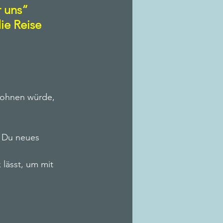
 uns“ 
ie Reise 
lohnen würde, 
 Du neues 
lässt, um mit 