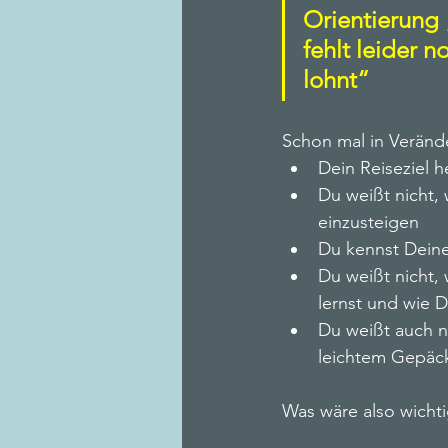
Orientierung
Change & Kommunikation
fehlt leider 
lohnt“
Desk-Sharing
Workplace 
Schon mal in Veränd
Dein Reiseziel 
Du weißt nicht,
einzusteigen
Du kennst Deine
Du weißt nicht,
lernst und wie 
Du weißt auch n
leichtem Gepäck
Was wäre also wichti