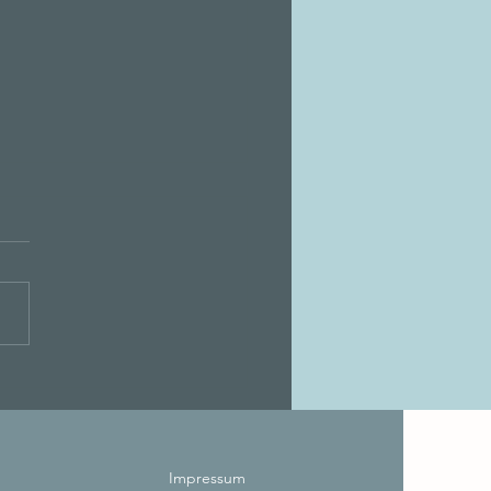
konzepte für echte
chen – nicht für den
hschnitt
Impressum