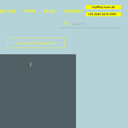
hej@hej-team.de
BER UNS
WWN
BLOG
KONTAKT
+49 (0)40 2610 6589
Anmelden/ Registrieren