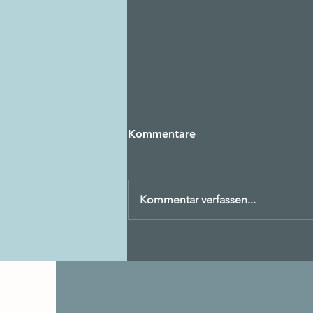
Kommentare
Kommentar verfassen...
Wie sieht New Work
eigentlich in der Poststelle
aus?