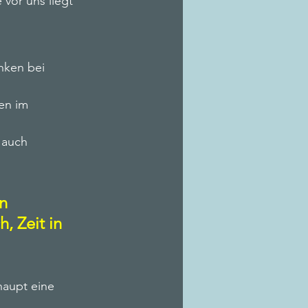
 vor uns liegt
nken bei 
en im 
 auch 
n 
, Zeit in 
aupt eine 