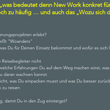
 „was bedeutet denn New Work konkret für
Workplace Transformation Leadership
noch zu häufig … und auch das „Wozu sich d
Transformation
Female Empowerment
erungsprojekten erlebt?
heißt "Woanders"
 was Du für Deinen Einsatz bekommst und wofür es sich 
 Reisebegleiter nicht
 welche Erfahrungen Du auf dem Weg machen wirst, was
Du daran wachsen kannst
icht, was Du einpacken musst und was Du besser zurück 
 zu reisen
g, damit Du in den Zug einsteigst?