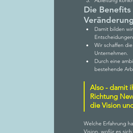
Ableitung konkre
Die Benefits 
Veränderung
Damit bilden wi
Entscheidungen
Wir schaffen die
Unternehmen. 
Durch eine ambit
bestehende Arbe
Also - damit i
Richtung New 
die Vision un
Welche Erfahrung ha
Vision, wofür es sich